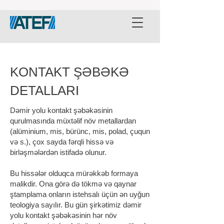
KONTAKT ŞƏBƏKƏ
DETALLARI
Dəmir yolu kontakt şəbəkəsinin
qurulmasında müxtəlif növ metallardan
(alüminium, mis, bürünc, mis, polad, çuqun
və s.), çox sayda fərqli hissə və
birləşmələrdən istifadə olunur.
Bu hissələr olduqca mürəkkəb formaya
malikdir. Ona görə də tökmə və qaynar
ştamplama onların istehsalı üçün ən uyğun
teologiya sayılır. Bu gün şirkətimiz dəmir
yolu kontakt şəbəkəsinin hər növ