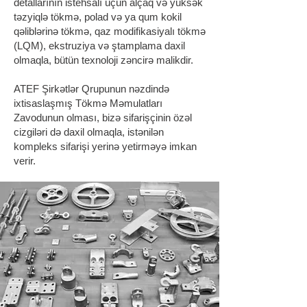
detallarının istehsalı üçün alçaq və yüksək
təzyiqlə tökmə, polad və ya qum kokil
qəliblərinə tökmə, qaz modifikasiyalı tökmə
(LQM), ekstruziya və ştamplama daxil
olmaqla, bütün texnoloji zəncirə malikdir.
ATEF Şirkətlər Qrupunun nəzdində
ixtisaslaşmış Tökmə Məmulatları
Zavodunun olması, bizə sifarişçinin özəl
cizgiləri də daxil olmaqla, istənilən
kompleks sifarişi yerinə yetirməyə imkan
verir.