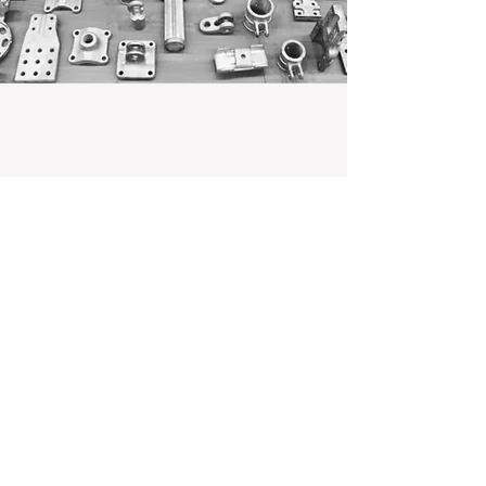
İ. Məmmədov 1, Suraxanı
AZ1042, Bakı, Azərbaycan
+99412 452 41 81