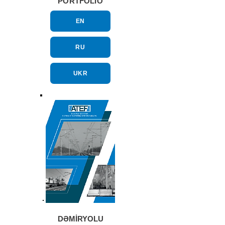
PORTFOLİO
EN
RU
UKR
DƏMİRYOLU