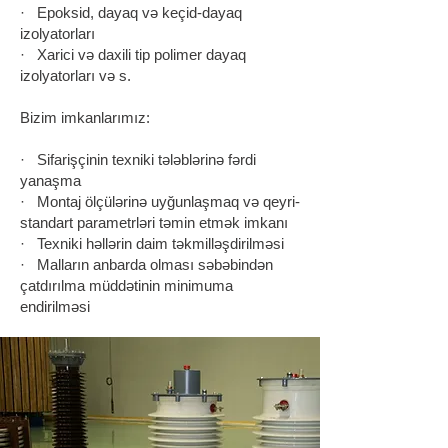
· Epoksid, dayaq və keçid-dayaq
izolyatorları
· Xarici və daxili tip polimer dayaq
izolyatorları və s.
Bizim imkanlarımız:
· Sifarişçinin texniki tələblərinə fərdi
yanaşma
· Montaj ölçülərinə uyğunlaşmaq və qeyri-
standart parametrləri təmin etmək imkanı
· Texniki həllərin daim təkmilləşdirilməsi
· Malların anbarda olması səbəbindən
çatdırılma müddətinin minimuma
endirilməsi