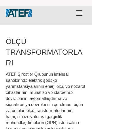
ÖLÇÜ
TRANSFORMATORLA
RI
ATEF Şirkətlər Qrupunun istehsal
sahələrində elektrik şəbəkə
yarımstansiyalarının enerji ölçü və nəzarət
cihazlarının, mühafizə və idarəetmə
dövrələrinin, avtomatlaşdırma və
siqnalizasiya dövrələrinin qurulması üçün
zəruri olan ölçü transformatorlarının,
həmçinin izolyator və gərginlik
məhdudlaşdırıcıların (OPN) istehsalına
lazım olan ən yeni texnologiyalar və