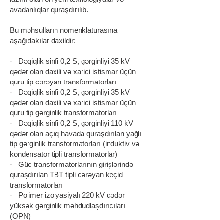
avadanlıqlar quraşdırılıb.
Bu məhsulların nomenklaturasına
aşağıdakılar daxildir:
· Dəqiqlik sinfi 0,2 S, gərginliyi 35 kV
qədər olan daxili və xarici istismar üçün
quru tip cərəyan transformatorları
· Dəqiqlik sinfi 0,2 S, gərginliyi 35 kV
qədər olan daxili və xarici istismar üçün
quru tip gərginlik transformatorları
· Dəqiqlik sinfi 0,2 S, gərginliyi 110 kV
qədər olan açıq havada quraşdırılan yağlı
tip gərginlik transformatorları (induktiv və
kondensator tipli transformatorlar)
· Güc transformatorlarının girişlərində
quraşdırılan TBT tipli cərəyan keçid
transformatorları
· Polimer izolyasiyalı 220 kV qədər
yüksək gərginlik məhdudlaşdırıcıları
(OPN)