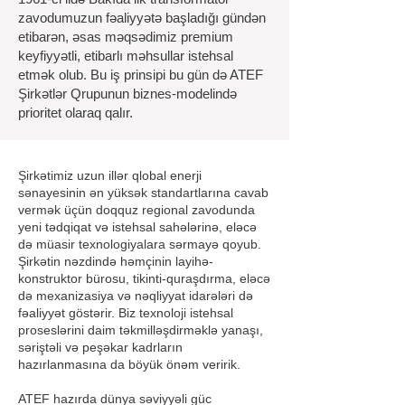
zavodumuzun fəaliyyətə başladığı gündən
etibarən, əsas məqsədimiz premium
keyfiyyətli, etibarlı məhsullar istehsal
etmək olub. Bu iş prinsipi bu gün də ATEF
Şirkətlər Qrupunun biznes-modelində
prioritet olaraq qalır.
Şirkətimiz uzun illər qlobal enerji
sənayesinin ən yüksək standartlarına cavab
vermək üçün doqquz regional zavodunda
yeni tədqiqat və istehsal sahələrinə, eləcə
də müasir texnologiyalara sərmayə qoyub.
Şirkətin nəzdində həmçinin layihə-
konstruktor bürosu, tikinti-quraşdırma, eləcə
də mexanizasiya və nəqliyyat idarələri də
fəaliyyət göstərir. Biz texnoloji istehsal
proseslərini daim təkmilləşdirməklə yanaşı,
səriştəli və peşəkar kadrların
hazırlanmasına da böyük önəm veririk.
ATEF hazırda dünya səviyyəli güc