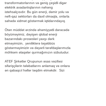
transformatorlarının və geniş çeşidli digər
elektrik avadanlıqlarının nəhəng
istehsalçısıdır. Bu gün enerji, dəmir yolu və
neft-qaz sektorları da daxil olmaqla, onlarla
sahədə xidmət göstərmək iqtidarındayıq.
Ötən müddət ərzində əhəmiyyətli dərəcədə
böyüməyimiz, dəyişən qlobal enerji
bazarındakı prosesləri yaxşı dərk
etməyimizin, yeniliklərə təşəbbüs
göstərməyimizin və dəyərli tərəfdaşlarımızla
möhkəm əlaqələr qurmağımızın sübutudur.
ATEF Şirkətlər Qrupunun əsas vəzifəsi
sifarişçilərin tələbatlarını anlamaq və onlara
ən qabaqcıl həllər təqdim etməkdir. Sizi
yüksək səviyyəli müasir elektrik
avadanlıqları və quraşdırma ehtiyaclarını
qarşılamaq üçün artıq ATEF-i seçmiş
dünyanın yüzlərlə şirkətinə qoşulmağa
dəvət edirik və səbirsizliklə öz təcrübəmizi
nümayiş etmək imkanını gözləyirik.