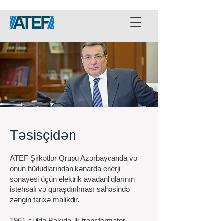
Təsisçidən
ATEF Şirkətlər Qrupu Azərbaycanda və
onun hüdudlarından kənarda enerji
sənayesi üçün elektrik avadanlıqlarının
istehsalı və quraşdırılması sahəsində
zəngin tarixə malikdir.
1961-ci ildə Bakıda ilk transformator