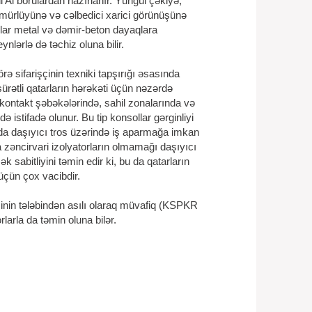
li Al borulardan hazırlanır. Yüngül çəkiyə,
mürlüyünə və cəlbedici xarici görünüşünə
ollar metal və dəmir-beton dayaqlara
nlərlə də təchiz oluna bilir.
rə sifarişçinin texniki tapşırığı əsasında
sürətli qatarların hərəkəti üçün nəzərdə
kontakt şəbəkələrində, sahil zonalarında və
ə istifadə olunur. Bu tip konsollar gərginliyi
da daşıyıcı tros üzərində iş aparmağa imkan
a zəncirvari izolyatorların olmamağı daşıyıcı
k sabitliyini təmin edir ki, bu da qatarların
üçün çox vacibdir.
çinin tələbindən asılı olaraq müvafiq (KSPKR
rlarla da təmin oluna bilər.