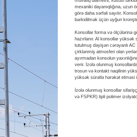
müvafiq diametrli, xüsusi tərkib
mexaniki dayanıqlığına, uzun ö
görə daha sərfəli sayılır. Kons
bərkidilmək üçün uyğun kronştey
Konsollar forma və ölçülərinə gö
hazırlanır. Al konsollar yüksək 
tutulmuş dəyişən cərəyanlı AC 
çirklənmiş atmosferi olan yerlərd
ayırmadan konsolun yaxınlığın
verir. İzolə olunmuş konsollard
trosun və kontakt naqilinin yüksə
yüksək sürətlə hərəkət etməsi 
İzolə olunmuş konsollar sifariş
və FSPKR) tipli polimer izolyato