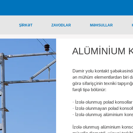
ŞİRKƏT
ZAVODLAR
MƏHSULLAR
ALÜMİNİUM 
Dəmir yolu kontakt şəbəkəsində 
ən mühüm elementlərdən biri də 
görə sifarişçinin texniki tapşırı
fərqli tipə bölünür:
· İzolə olunmuş polad konsollar
· İzolə olunmayan pola
· İzolə olunmuş alüminium 
İzolə olunmuş alüminium konso