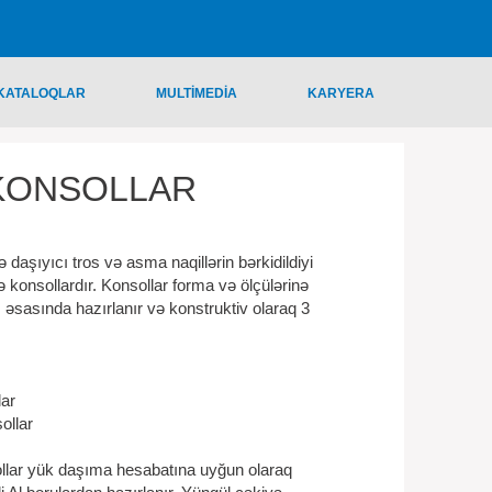
KATALOQLAR
MULTİMEDİA
KARYERA
KONSOLLAR
daşıyıcı tros və asma naqillərin bərkidildiyi
konsollardır. Konsollar forma və ölçülərinə
ğı əsasında hazırlanır və konstruktiv olaraq 3
d konsollar
konsollar
llar yük daşıma hesabatına uyğun olaraq